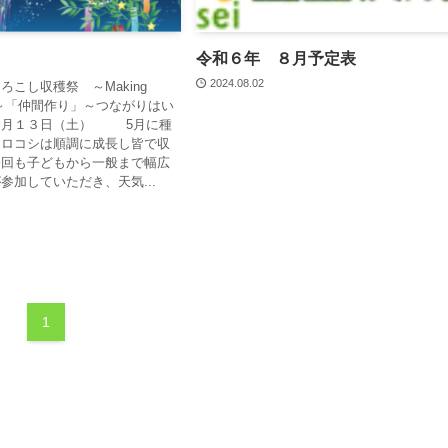
令和６年 ８月予定表
2024.08.02
ろこし収穫祭 ～Making
Farm～「仲間作り」～つながりはい
７月１３日（土） 5月に種
モロコシは順調に成長し皆で収
今回も子どもから一般まで幅広
参加していただき、天気...
1