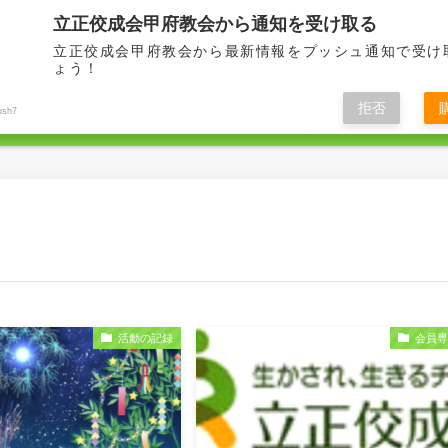
立正佼成会甲府教会から通知を受け取る
立正佼成会甲府教会から最新情報をプッシュ通知で受け
ょう！
拒否
ush7
らせ
YouTubeチャンネル
開祖様本日のおことば
活動の記
活動の記録
会員専