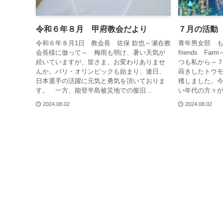
令和６年８月 甲府教会だより
７月の活動
令和６年８月1日 教会長 佐保 欽也～瀬在教
青年男女部 も
会長様に倣って～ 梅雨も明け、暑い天気が
friends 
続いていますが、皆さま、お変わりありませ
つも私から～
んか。パリ・オリンピックも始まり、連日、
蒔きしたトウ
日本選手の活躍に元気と勇気を頂いておりま
穫しました。
す。 一方、能登半島被災地での復旧...
い年代の方々が
2024.08.02
2024.08.02